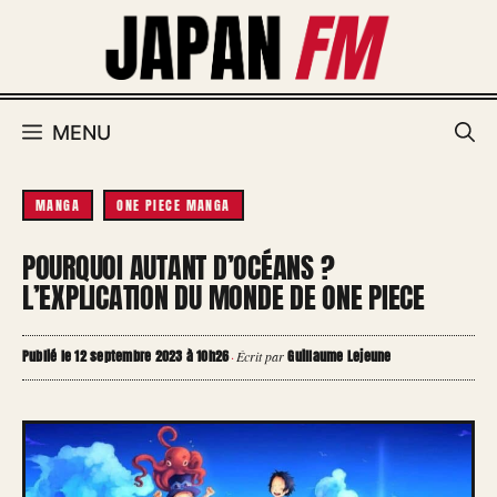
Aller
au
contenu
MENU
MANGA
ONE PIECE MANGA
POURQUOI AUTANT D’OCÉANS ?
L’EXPLICATION DU MONDE DE ONE PIECE
Publié le 12 septembre 2023 à 10h26
Guillaume Lejeune
·
Écrit par