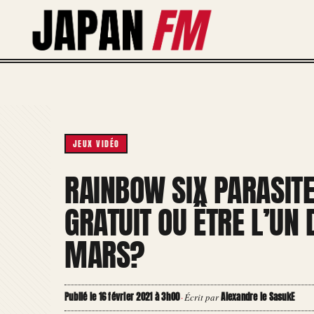
Aller
au
contenu
JEUX VIDÉO
RAINBOW SIX PARASITE
GRATUIT OU ÊTRE L’UN 
MARS?
Publié le 16 février 2021 à 3h00
Alexandre le SasukE
·
Écrit par