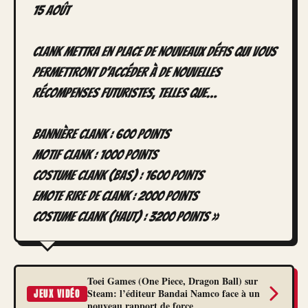
15 août
Clank mettra en place de nouveaux défis qui vous
permettront d’accéder à de nouvelles
récompenses futuristes, telles que…
Bannière Clank : 600 points
Motif Clank : 1000 points
Costume Clank (Bas) : 1600 points
Emote rire de Clank : 2000 points
Costume Clank (Haut) : 3200 points »
Toei Games (One Piece, Dragon Ball) sur
Steam: l’éditeur Bandai Namco face à un
JEUX VIDÉO
nouveau rapport de force