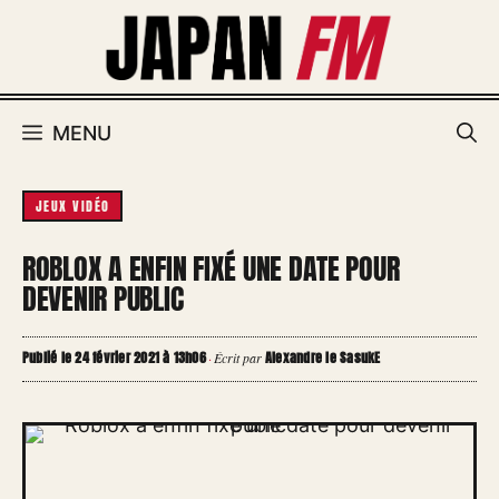
Aller
au
contenu
MENU
JEUX VIDÉO
ROBLOX A ENFIN FIXÉ UNE DATE POUR
DEVENIR PUBLIC
Publié le 24 février 2021 à 13h06
Alexandre le SasukE
·
Écrit par