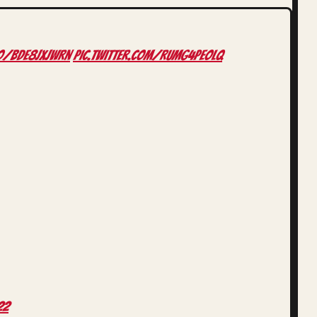
。
co/BDe8jxjwRn
pic.twitter.com/RUmG4PEOlq
22