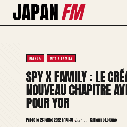
Aller
au
contenu
MANGA
SPY X FAMILY
SPY X FAMILY : LE CR
NOUVEAU CHAPITRE AV
POUR YOR
Publié le 26 juillet 2022 à 14h45
Guillaume Lejeune
·
Écrit par