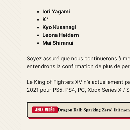
Iori Yagami
K ‘
Kyo Kusanagi
Leona Heidern
Mai Shiranui
Soyez assuré que nous continuerons à mett
entendrons la confirmation de plus de pe
Le King of Fighters XV n’a actuellement p
2021 pour PS5, PS4, PC, Xbox Series X / 
Dragon Ball: Sparking Zero! fait monte
JEUX VIDÉO