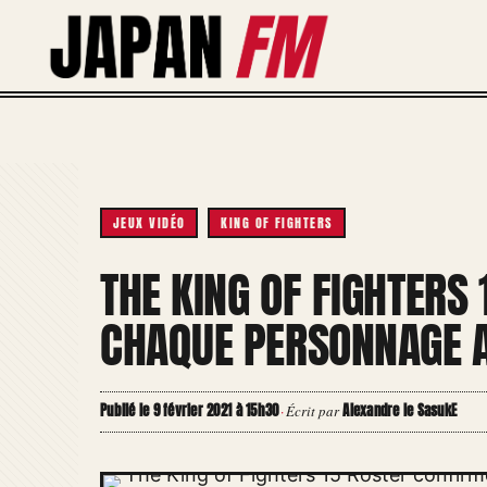
Aller
au
contenu
JEUX VIDÉO
KING OF FIGHTERS
THE KING OF FIGHTERS
CHAQUE PERSONNAGE 
Publié le 9 février 2021 à 15h30
Alexandre le SasukE
·
Écrit par