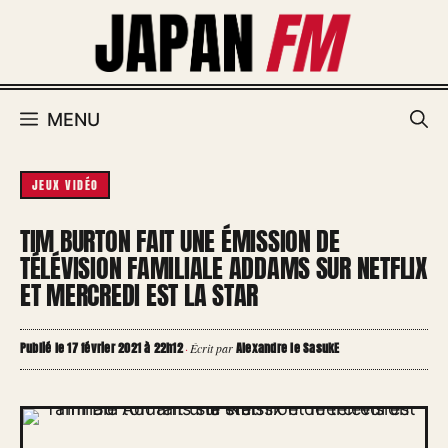
Aller
au
contenu
MENU
JEUX VIDÉO
TIM BURTON FAIT UNE ÉMISSION DE
TÉLÉVISION FAMILIALE ADDAMS SUR NETFLIX
ET MERCREDI EST LA STAR
Publié le 17 février 2021 à 22h12
Alexandre le SasukE
·
Écrit par