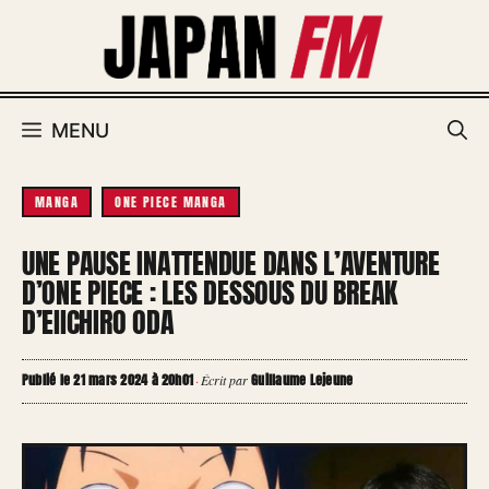
Aller
au
contenu
MENU
MANGA
ONE PIECE MANGA
UNE PAUSE INATTENDUE DANS L’AVENTURE
D’ONE PIECE : LES DESSOUS DU BREAK
D’EIICHIRO ODA
Publié le 21 mars 2024 à 20h01
Guillaume Lejeune
·
Écrit par