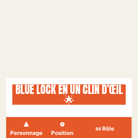
BLUE LOCK EN UN CLIN D’ŒIL
🌟
👤
⚽
📜 Rôle
Personnage
Position