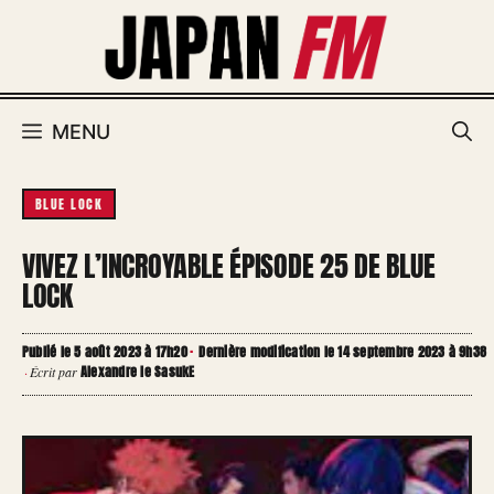
Aller
au
contenu
MENU
BLUE LOCK
VIVEZ L’INCROYABLE ÉPISODE 25 DE BLUE
LOCK
Publié le 5 août 2023 à 17h20
·
Dernière modification le 14 septembre 2023 à 9h38
Alexandre le SasukE
·
Écrit par