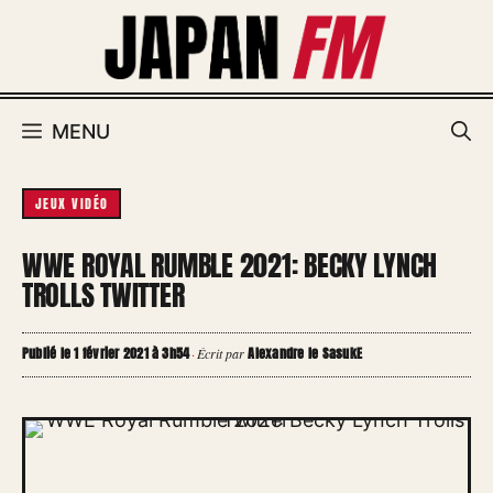
Aller
au
contenu
MENU
JEUX VIDÉO
WWE ROYAL RUMBLE 2021: BECKY LYNCH
TROLLS TWITTER
Publié le 1 février 2021 à 3h54
Alexandre le SasukE
·
Écrit par