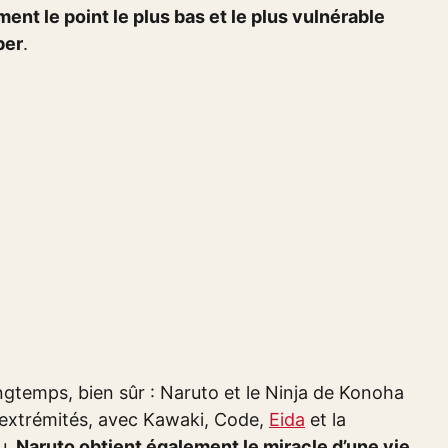
ment le point le plus bas et le plus vulnérable
ber
.
ngtemps, bien sûr : Naruto et le Ninja de Konoha
 extrémités, avec Kawaki, Code,
Eida
et la
u.
Naruto obtient également le miracle d’une vie