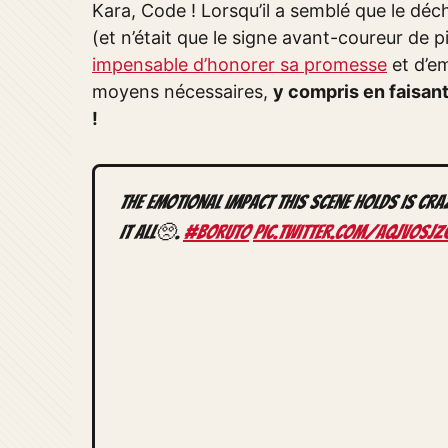
Kara, Code ! Lorsqu’il a semblé que le dé
(et n’était que le signe avant-coureur de p
impensable d’honorer sa promesse
et d’e
moyens nécessaires,
y compris en faisant
!
The emotional impact this scene holds is cra
it all🥺.
#boruto
pic.twitter.com/aqjvOSJz