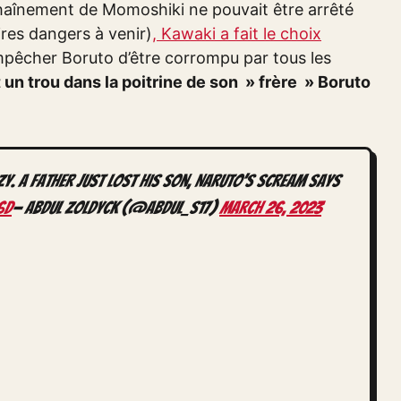
chaînement de Momoshiki ne pouvait être arrêté
ires dangers à venir)
, Kawaki a fait le choix
mpêcher Boruto d’être corrompu par tous les
 un trou dans la poitrine de son » frère » Boruto
zy. A father just lost his son, Naruto’s scream says
6D
— Abdul Zoldyck (@Abdul_S17)
March 26, 2023