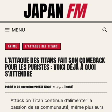
Aller
au
contenu
MENU
ANIME
L'ATTAQUE DES TITANS
L’ATTAQUE DES TITANS FAIT SON COMEBACK
POUR LES PURISTES : VOICI DÉJÀ À QUOI
S’ATTENDRE
Publié le 26 novembre 2025 à 17h39
Tenkaï
·
Écrit par
Attack on Titan continue d’alimenter la
passion de sa communauté, même plusieurs