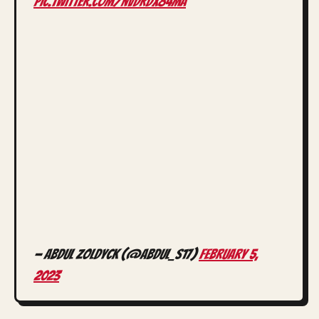
pic.twitter.com/nVDRDx84mA
— Abdul Zoldyck (@Abdul_S17)
February 5,
2023