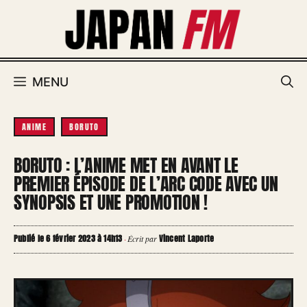
Aller
au
contenu
MENU
ANIME
BORUTO
BORUTO : L’ANIME MET EN AVANT LE
PREMIER ÉPISODE DE L’ARC CODE AVEC UN
SYNOPSIS ET UNE PROMOTION !
Publié le 6 février 2023 à 14h13
Vincent Laporte
·
Écrit par