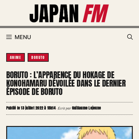
Aller
au
contenu
MENU
ANIME
BORUTO
BORUTO : L’APPARENCE DU HOKAGE DE
KONOHAMARU DÉVOILÉE DANS LE DERNIER
ÉPISODE DE BORUTO
Publié le 13 juillet 2022 à 15h14
Guillaume Lejeune
·
Écrit par