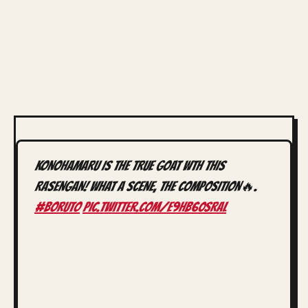
KONOHAMARU IS THE TRUE GOAT WTH THIS
RASENGAN! WHAT A SCENE, THE COMPOSITION🔥.
#boruto
pic.twitter.com/E9HB60sRaL