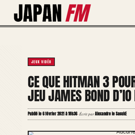
Aller
au
contenu
JEUX VIDÉO
CE QUE HITMAN 3 POUR
JEU JAMES BOND D’IO 
Publié le 6 février 2021 à 18h36
Alexandre le SasukE
·
Écrit par