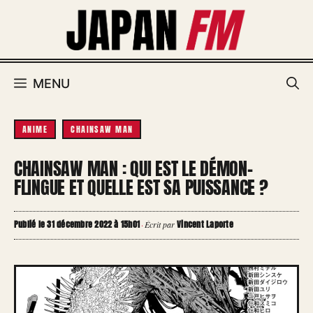
Aller
au
contenu
MENU
ANIME
CHAINSAW MAN
CHAINSAW MAN : QUI EST LE DÉMON-
FLINGUE ET QUELLE EST SA PUISSANCE ?
Publié le 31 décembre 2022 à 15h01
Vincent Laporte
·
Écrit par