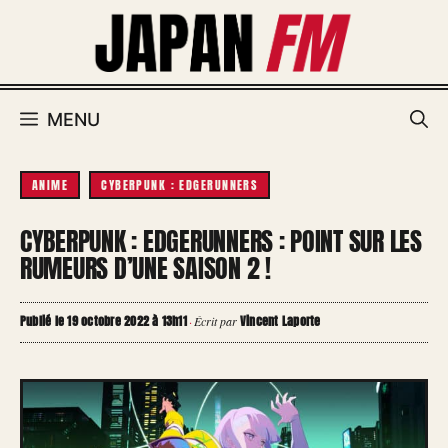
Aller
au
contenu
MENU
ANIME
CYBERPUNK : EDGERUNNERS
CYBERPUNK : EDGERUNNERS : POINT SUR LES
RUMEURS D’UNE SAISON 2 !
Publié le 19 octobre 2022 à 13h11
Vincent Laporte
·
Écrit par