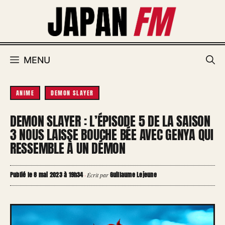
Aller
au
contenu
MENU
ANIME
DEMON SLAYER
DEMON SLAYER : L’ÉPISODE 5 DE LA SAISON
3 NOUS LAISSE BOUCHE BÉE AVEC GENYA QUI
RESSEMBLE À UN DÉMON
Publié le 8 mai 2023 à 19h34
Guillaume Lejeune
·
Écrit par