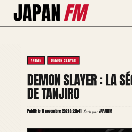
Aller
au
contenu
ANIME
DEMON SLAYER
DEMON SLAYER : LA S
DE TANJIRO
Publié le 11 novembre 2021 à 22h41
JAPANFM
·
Écrit par