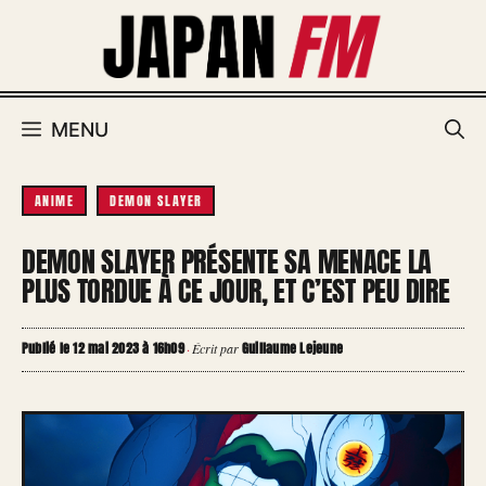
Aller
au
contenu
MENU
ANIME
DEMON SLAYER
DEMON SLAYER PRÉSENTE SA MENACE LA
PLUS TORDUE À CE JOUR, ET C’EST PEU DIRE
Publié le 12 mai 2023 à 16h09
Guillaume Lejeune
·
Écrit par