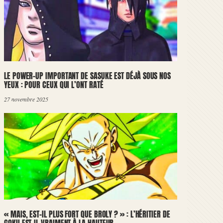
LE POWER-UP IMPORTANT DE SASUKE EST DÉJÀ SOUS NOS
YEUX : POUR CEUX QUI L’ONT RATÉ
27 novembre 2025
« MAIS, EST-IL PLUS FORT QUE BROLY ? » : L’HÉRITIER DE