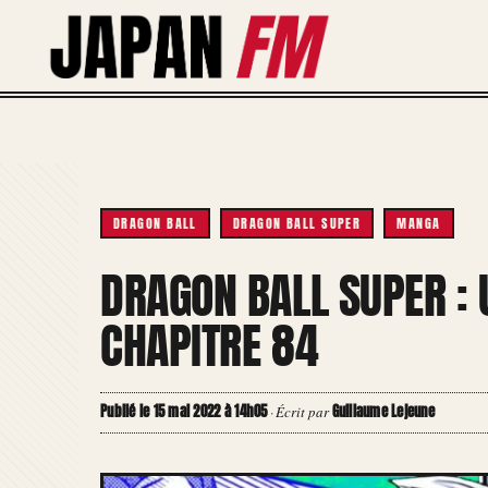
Aller
au
contenu
DRAGON BALL
DRAGON BALL SUPER
MANGA
DRAGON BALL SUPER : 
CHAPITRE 84
Publié le 15 mai 2022 à 14h05
Guillaume Lejeune
·
Écrit par