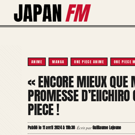
Aller
au
contenu
ANIME
MANGA
ONE PIECE ANIME
ONE PIECE 
« ENCORE MIEUX QUE 
PROMESSE D’EIICHIRO 
PIECE !
Publié le 11 avril 2024 à 19h30
Guillaume Lejeune
·
Écrit par