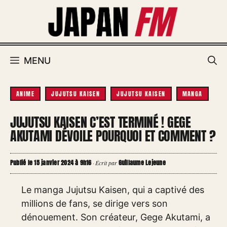
Aller
au
contenu
MENU
ANIME
JUJUTSU KAISEN
JUJUTSU KAISEN
MANGA
JUJUTSU KAISEN C’EST TERMINÉ ! GEGE
AKUTAMI DÉVOILE POURQUOI ET COMMENT ?
Publié le 15 janvier 2024 à 9h16
Guillaume Lejeune
·
Écrit par
Le manga Jujutsu Kaisen, qui a captivé des
millions de fans, se dirige vers son
dénouement. Son créateur, Gege Akutami, a