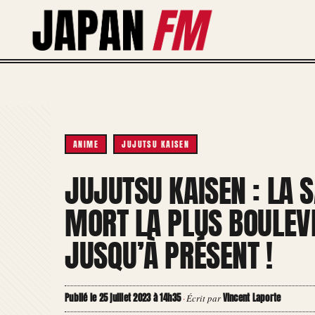
Aller
au
contenu
ANIME
JUJUTSU KAISEN
JUJUTSU KAISEN : LA 
MORT LA PLUS BOULEV
JUSQU’À PRÉSENT !
Publié le 25 juillet 2023 à 14h35
Vincent Laporte
·
Écrit par