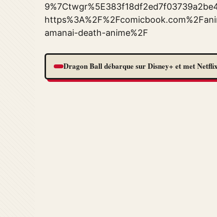
9%7Ctwgr%5E383f18df2ed7f03739a2be4
https%3A%2F%2Fcomicbook.com%2Fanime
amanai-death-anime%2F
Dragon Ball débarque sur Disney+ et met Netflix