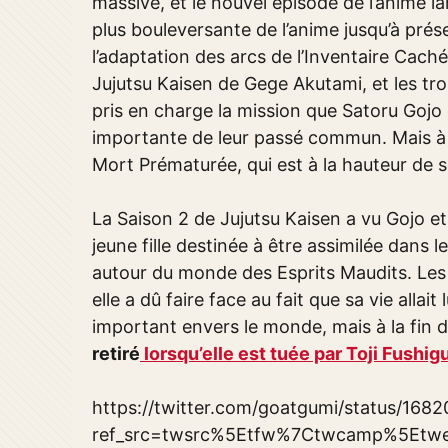
massive, et le nouvel épisode de l’anime l
plus bouleversante de l’anime jusqu’à prés
l’adaptation des arcs de l’Inventaire Cac
Jujutsu Kaisen de Gege Akutami, et les tro
pris en charge la mission que Satoru Gojo
importante de leur passé commun. Mais à l
Mort Prématurée, qui est à la hauteur de so
La Saison 2 de Jujutsu Kaisen a vu Gojo e
jeune fille destinée à être assimilée dans 
autour du monde des Esprits Maudits. Le
elle a dû faire face au fait que sa vie allai
important envers le monde, mais à la fin 
retiré
lorsqu’elle est tuée par Toji Fushig
https://twitter.com/goatgumi/status/16
ref_src=twsrc%5Etfw%7Ctwcamp%5Etw