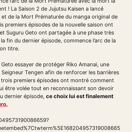
ance l’arc de la Mort Prématurée avec la mort la
ent ! La Saison 2 de Jujutsu Kaisen a lancé
hé et de la Mort Prématurée du manga original de
is premiers épisodes de la nouvelle saison ont
 et Suguru Geto ont partagée à une phase très
a fin du dernier épisode, commence l’arc de la
n titre.
t Geto essayer de protéger Riko Amanai, une
le Seigneur Tengen afin de renforcer les barrières
s trois premiers épisodes ont montré comment
t lui être volée tout en reconnaissant son devoir
du dernier épisode,
ce choix lui est finalement
uro.
82049573190086659?
eetembed%7Ctwterm%5E168204957319008665