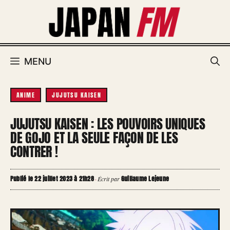
Aller
au
contenu
MENU
ANIME
JUJUTSU KAISEN
JUJUTSU KAISEN : LES POUVOIRS UNIQUES
DE GOJO ET LA SEULE FAÇON DE LES
CONTRER !
Publié le 22 juillet 2023 à 21h28
Guillaume Lejeune
·
Écrit par