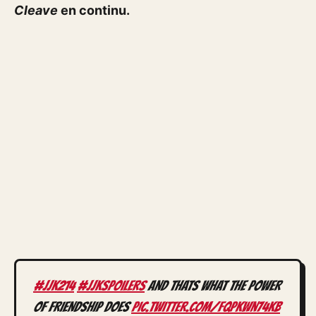
Cleave
en continu.
#jjk214
#jjkspoilers
AND THATS WHAT THE POWER
OF FRIENDSHIP DOES
pic.twitter.com/FqPkwn74kB