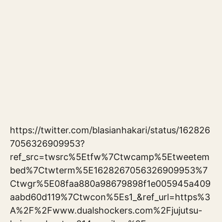
https://twitter.com/blasianhakari/status/162826
7056326909953?
ref_src=twsrc%5Etfw%7Ctwcamp%5Etweetem
bed%7Ctwterm%5E1628267056326909953%7
Ctwgr%5E08faa880a98679898f1e005945a409
aabd60d119%7Ctwcon%5Es1_&ref_url=https%3
A%2F%2Fwww.dualshockers.com%2Fjujutsu-