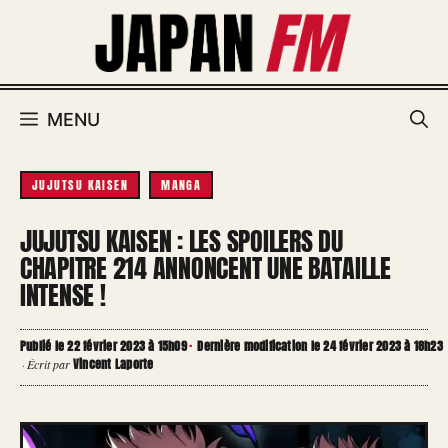
Aller
au
contenu
MENU
JUJUTSU KAISEN
MANGA
JUJUTSU KAISEN : LES SPOILERS DU
CHAPITRE 214 ANNONCENT UNE BATAILLE
INTENSE !
Publié le 22 février 2023 à 15h09
·
Dernière modification le 24 février 2023 à 18h23
Vincent Laporte
·
Écrit par