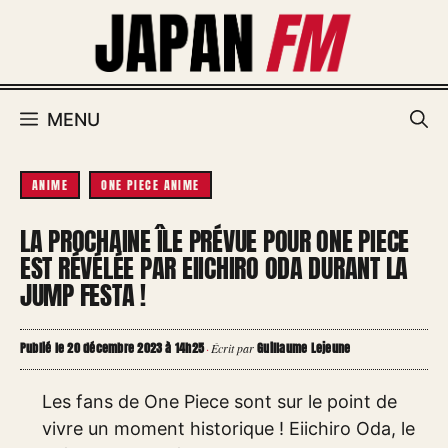
Aller
au
contenu
MENU
ANIME
ONE PIECE ANIME
LA PROCHAINE ÎLE PRÉVUE POUR ONE PIECE
EST RÉVÉLÉE PAR EIICHIRO ODA DURANT LA
JUMP FESTA !
Publié le 20 décembre 2023 à 14h25
Guillaume Lejeune
·
Écrit par
Les fans de One Piece sont sur le point de
vivre un moment historique ! Eiichiro Oda, le