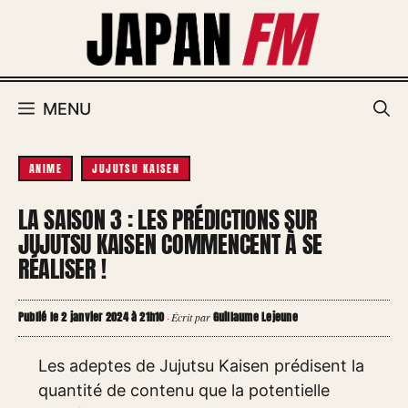
Aller
au
contenu
MENU
ANIME
JUJUTSU KAISEN
LA SAISON 3 : LES PRÉDICTIONS SUR
JUJUTSU KAISEN COMMENCENT À SE
RÉALISER !
Publié le 2 janvier 2024 à 21h10
Guillaume Lejeune
·
Écrit par
Les adeptes de Jujutsu Kaisen prédisent la
quantité de contenu que la potentielle