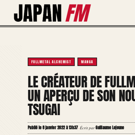
Aller
au
contenu
FULLMETAL ALCHEMIST
MANGA
LE CRÉATEUR DE FULL
UN APERÇU DE SON NO
TSUGAI
Publié le 8 janvier 2022 à 13h37
Guillaume Lejeune
·
Écrit par