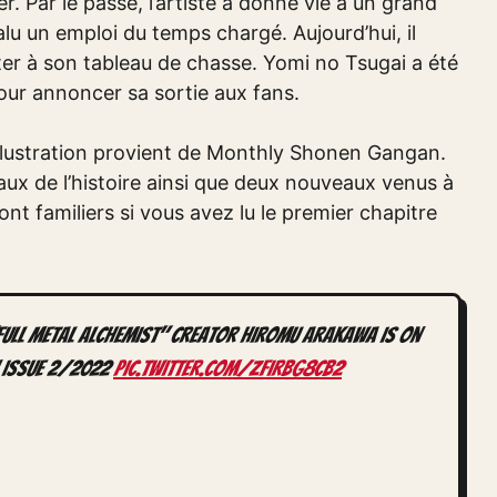
. Par le passé, l’artiste a donné vie à un grand
alu un emploi du temps chargé. Aujourd’hui, il
ter à son tableau de chasse. Yomi no Tsugai a été
pour annoncer sa sortie aux fans.
illustration provient de Monthly Shonen Gangan.
aux de l’histoire ainsi que deux nouveaux venus à
ont familiers si vous avez lu le premier chapitre
Full Metal Alchemist" creator Hiromu Arakawa is on
 issue 2/2022
pic.twitter.com/ZFiRBg8cb2