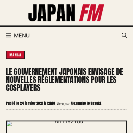
Aller
au
contenu
MENU
MANGA
LE GOUVERNEMENT JAPONAIS ENVISAGE DE
NOUVELLES RÉGLEMENTATIONS POUR LES
COSPLAYERS
Publié le 24 janvier 2021 à 12h18
Alexandre le SasukE
·
Écrit par