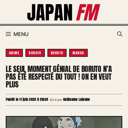
Aller
au
contenu
MENU
ANIME
BORUTO
BORUTO
MANGA
LE SEUL MOMENT GÉNIAL DE BORUTO N’A
PAS ÉTÉ RESPECTÉ DU TOUT ! ON EN VEUT
PLUS
Publié le 11 juin 2023 à 21h33
Guillaume Lejeune
·
Écrit par