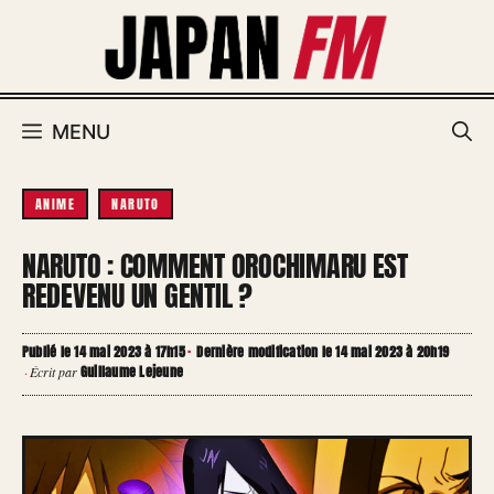
Aller
au
contenu
MENU
ANIME
NARUTO
NARUTO : COMMENT OROCHIMARU EST
REDEVENU UN GENTIL ?
Publié le 14 mai 2023 à 17h15
·
Dernière modification le 14 mai 2023 à 20h19
Guillaume Lejeune
·
Écrit par