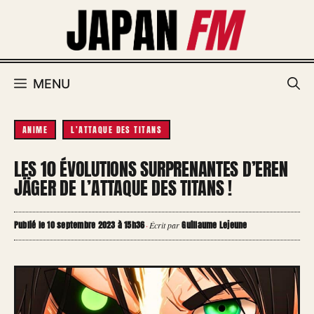
Aller
au
contenu
MENU
ANIME
L'ATTAQUE DES TITANS
LES 10 ÉVOLUTIONS SURPRENANTES D’EREN
JÄGER DE L’ATTAQUE DES TITANS !
Publié le 10 septembre 2023 à 15h36
Guillaume Lejeune
·
Écrit par