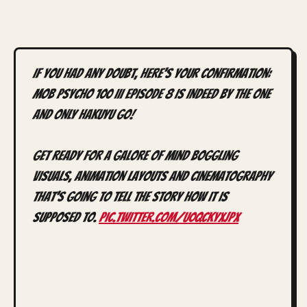
If you had any doubt, here's your confirmation:
MOB PSYCHO 100 III EPISODE 8 IS INDEED BY THE ONE
AND ONLY HAKUYU GO!
Get ready for a galore of mind boggling
visuals, animation layouts and cinematography
that's going to tell the story how it is
supposed to.
pic.twitter.com/u0qckyxJPx