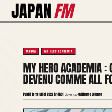
Aller
au
contenu
MANGA
MY HERO ACADEMIA
MY HERO ACADEMIA : 
DEVENU COMME ALL FO
Publié le 13 juillet 2022 à 14h51
Guillaume Lejeune
·
Écrit par