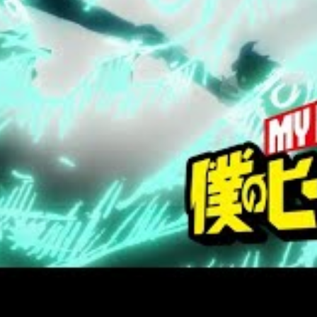
ISON 7 DE MY HERO ACADEMIA
iciellement confirmée dans le générique de fin
fusée ? Faisons quelques spéculations.