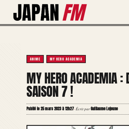
Aller
au
contenu
ANIME
MY HERO ACADEMIA
MY HERO ACADEMIA : D
SAISON 7 !
Publié le 25 mars 2023 à 12h27
Guillaume Lejeune
·
Écrit par