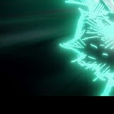
DATE DE SORTIE DE LA SA
La saison 7 de My Hero Academia a été off
de la saison 6, mais quand sera-t-elle dif