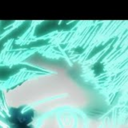
er de nombreux personnages. Nous en avons
mme Hawks et Endeavour, et la série a donné à
 moments émotionnels importants.