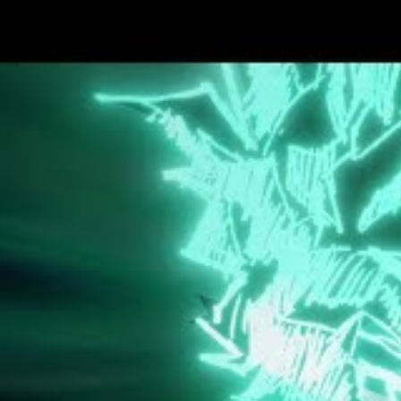
La série a également permis de développ
appris davantage sur des personnages co
des piliers comme Ururaka et Bakugo des