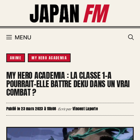
Aller
au
contenu
MENU
ANIME
MY HERO ACADEMIA
MY HERO ACADEMIA : LA CLASSE 1-A
POURRAIT-ELLE BATTRE DEKU DANS UN VRAI
COMBAT ?
Publié le 23 mars 2023 à 15h08
Vincent Laporte
·
Écrit par