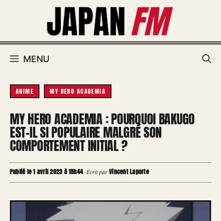
Aller
au
contenu
MENU
ANIME
MY HERO ACADEMIA
MY HERO ACADEMIA : POURQUOI BAKUGO
EST-IL SI POPULAIRE MALGRÉ SON
COMPORTEMENT INITIAL ?
Publié le 1 avril 2023 à 15h44
Vincent Laporte
·
Écrit par