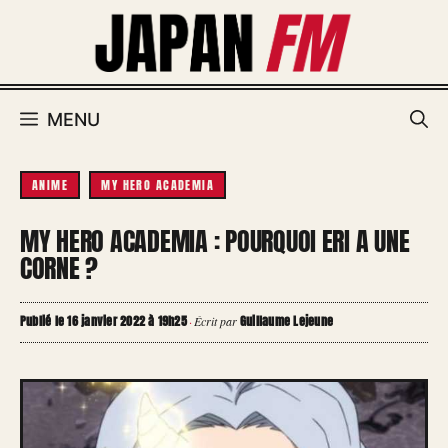
Aller
au
contenu
MENU
ANIME
MY HERO ACADEMIA
MY HERO ACADEMIA : POURQUOI ERI A UNE
CORNE ?
Publié le 16 janvier 2022 à 19h25
Guillaume Lejeune
·
Écrit par