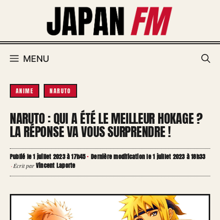
Aller
au
contenu
MENU
ANIME
NARUTO
NARUTO : QUI A ÉTÉ LE MEILLEUR HOKAGE ?
LA RÉPONSE VA VOUS SURPRENDRE !
Publié le 1 juillet 2023 à 17h45
·
Dernière modification le 1 juillet 2023 à 18h33
Vincent Laporte
·
Écrit par