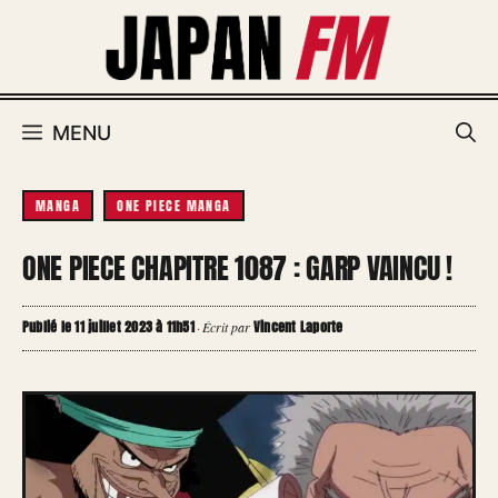
Aller
au
contenu
MENU
MANGA
ONE PIECE MANGA
ONE PIECE CHAPITRE 1087 : GARP VAINCU !
Publié le 11 juillet 2023 à 11h51
Vincent Laporte
·
Écrit par