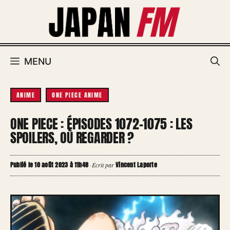
Aller
au
contenu
MENU
ANIME
ONE PIECE ANIME
ONE PIECE : ÉPISODES 1072-1075 : LES
SPOILERS, OÙ REGARDER ?
Publié le 10 août 2023 à 11h48
Vincent Laporte
·
Écrit par