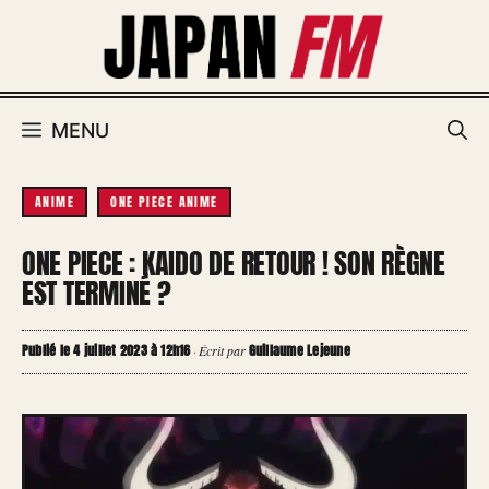
Aller
au
contenu
MENU
ANIME
ONE PIECE ANIME
ONE PIECE : KAIDO DE RETOUR ! SON RÈGNE
EST TERMINÉ ?
Publié le 4 juillet 2023 à 12h16
Guillaume Lejeune
·
Écrit par