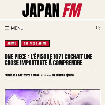
Aller
au
contenu
MENU
ANIME
ONE PIECE ANIME
ONE PIECE : L’ÉPISODE 1071 CACHAIT UNE
CHOSE IMPORTANTE À COMPRENDRE
Publié le 7 août 2023 à 11h58
Guillaume Lejeune
·
Écrit par