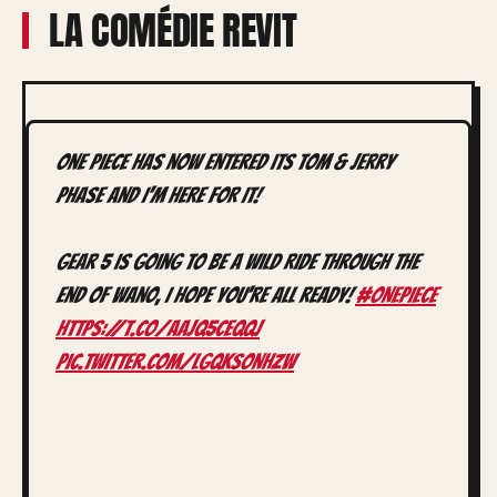
LA COMÉDIE REVIT
One Piece has now entered its Tom & Jerry
phase and I'M HERE FOR IT!
Gear 5 is going to be a wild ride through the
end of Wano, I hope you're all ready!
#ONEPIECE
https://t.co/AAJq5CeQQJ
pic.twitter.com/lgQksoNHZW