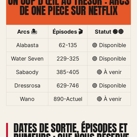
UN OUP D’ŒIL AU TRÉSOR : ARCS
DE ONE PIECE SUR NETFLIX
Arcs 🏝️
Épisodes 🎬
Statut 🟢🔴
Alabasta
62-135
🟢 Disponible
Water Seven
229-325
🟢 Disponible
Sabaody
385-405
🔴 À venir
Dressrosa
629-746
🟢 Disponible
Wano
890-Actuel
🔴 À venir
DATES DE SORTIE, ÉPISODES ET