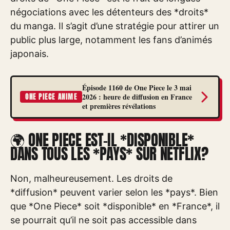
négociations avec les détenteurs des *droits*
du manga. Il s’agit d’une stratégie pour attirer un
public plus large, notamment les fans d’animés
japonais.
Épisode 1160 de One Piece le 3 mai
2026 : heure de diffusion en France
ONE PIECE ANIME
et premières révélations
🌍 ONE PIECE EST-IL *DISPONIBLE*
DANS TOUS LES *PAYS* SUR NETFLIX?
Non, malheureusement. Les droits de
*diffusion* peuvent varier selon les *pays*. Bien
que *One Piece* soit *disponible* en *France*, il
se pourrait qu’il ne soit pas accessible dans