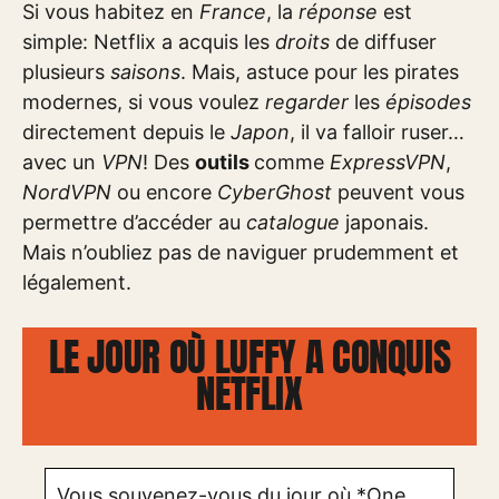
Si vous habitez en
France
, la
réponse
est
simple: Netflix a acquis les
droits
de diffuser
plusieurs
saisons
. Mais, astuce pour les pirates
modernes, si vous voulez
regarder
les
épisodes
directement depuis le
Japon
, il va falloir ruser…
avec un
VPN
! Des
outils
comme
ExpressVPN
,
NordVPN
ou encore
CyberGhost
peuvent vous
permettre d’accéder au
catalogue
japonais.
Mais n’oubliez pas de naviguer prudemment et
légalement.
LE JOUR OÙ LUFFY A CONQUIS
NETFLIX
Vous souvenez-vous du jour où *One