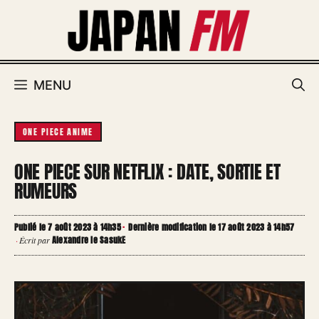
Aller
au
contenu
MENU
ONE PIECE ANIME
ONE PIECE SUR NETFLIX : DATE, SORTIE ET
RUMEURS
Publié le 7 août 2023 à 14h35
·
Dernière modification le 17 août 2023 à 14h57
Alexandre le SasukE
·
Écrit par