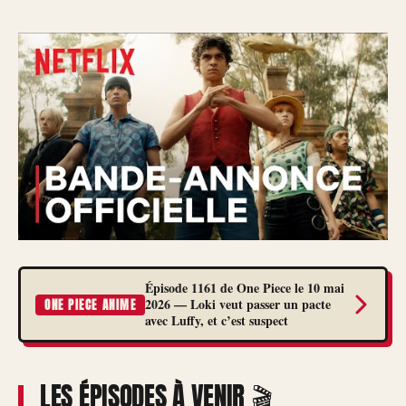
Épisode 1161 de One Piece le 10 mai
2026 — Loki veut passer un pacte
ONE PIECE ANIME
avec Luffy, et c’est suspect
LES ÉPISODES À VENIR 🎬