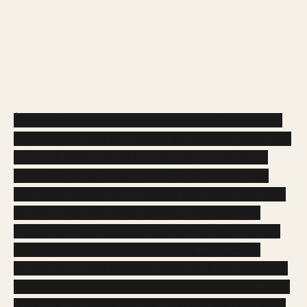
À ce jour, certaines saisons de
One Piece
sont
déjà disponibles en France sur Netflix, mais cela
pourrait varier selon le pays. Si vous êtes un
pirate numérique astucieux, vous savez déjà
comment naviguer à travers ces eaux troubles:
le
VPN
. Des
services
comme
ExpressVPN,
NordVPN
et
Cyberghost
peuvent vous aider à
débloquer la série dans d’autres pays. Mais
attention, chers lecteurs, bien qu’il soit possible
de
regarder
les épisodes via VPN, assurez-vous
toujours de respecter les droits et les contenus