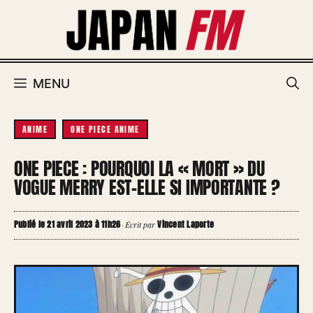
Aller
au
contenu
MENU
ANIME
ONE PIECE ANIME
ONE PIECE : POURQUOI LA « MORT » DU
VOGUE MERRY EST-ELLE SI IMPORTANTE ?
Publié le 21 avril 2023 à 11h26
Vincent Laporte
·
Écrit par