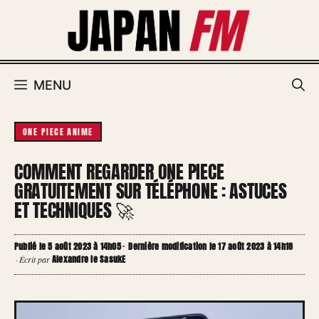
Aller
au
contenu
MENU
ONE PIECE ANIME
COMMENT REGARDER ONE PIECE
GRATUITEMENT SUR TÉLÉPHONE : ASTUCES
ET TECHNIQUES 🚀
Publié le 5 août 2023 à 14h05
·
Dernière modification le 17 août 2023 à 14h18
Alexandre le SasukE
·
Écrit par