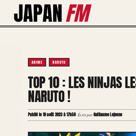
Aller
au
contenu
ANIME
NARUTO
TOP 10 : LES NINJAS L
NARUTO !
Publié le 10 août 2023 à 17h58
Guillaume Lejeune
·
Écrit par