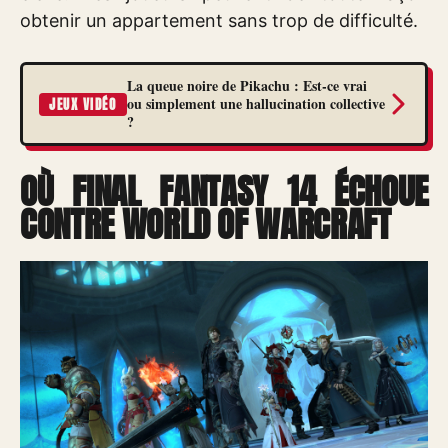
obtenir un appartement sans trop de difficulté.
La queue noire de Pikachu : Est-ce vrai
ou simplement une hallucination collective
JEUX VIDÉO
?
OÙ FINAL FANTASY 14 ÉCHOUE
CONTRE WORLD OF WARCRAFT