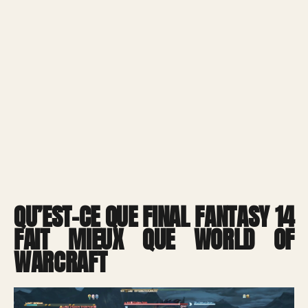
QU’EST-CE QUE FINAL FANTASY 14
FAIT MIEUX QUE WORLD OF
WARCRAFT