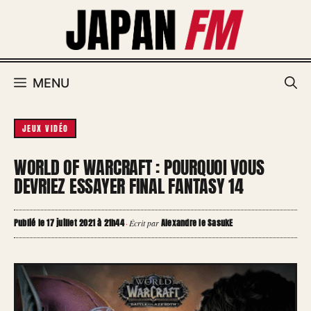
Aller
au
contenu
MENU
JEUX VIDÉO
WORLD OF WARCRAFT : POURQUOI VOUS
DEVRIEZ ESSAYER FINAL FANTASY 14
Publié le 17 juillet 2021 à 21h44
Alexandre le SasukE
·
Écrit par