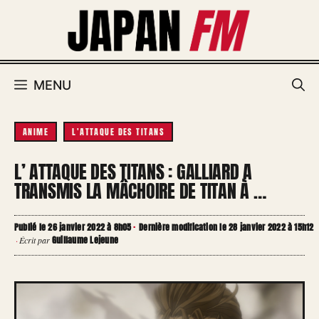
Aller
au
contenu
MENU
ANIME
L'ATTAQUE DES TITANS
L’ ATTAQUE DES TITANS : GALLIARD A
TRANSMIS LA MÂCHOIRE DE TITAN À …
Publié le 26 janvier 2022 à 8h05
·
Dernière modification le 28 janvier 2022 à 15h12
Guillaume Lejeune
·
Écrit par